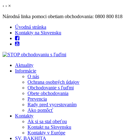
‹
›
×
Národná linka pomoci obetiam obchodovania: 0800 800 818
Úvodná stránka
Kontakty na Slovensku
Aktuality
Informácie
O nás
Ochrana osobných údajov
Obchodovanie s ľuďmi
Obete obchodovania
Prevencia
Rady pred vycestovaním
Ako pomôcť
Kontakty
Ak si sa stal obeťou
Kontakt na Slovensku
Kontakty v Európe
SV. BAKHITA