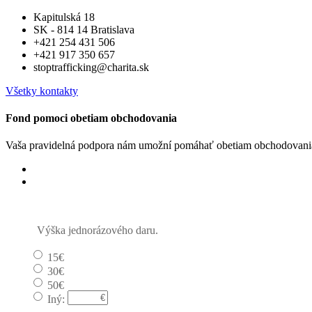
Kapitulská 18
SK - 814 14 Bratislava
+421 254 431 506
+421 917 350 657
stoptrafficking@charita.sk
Všetky kontakty
Fond pomoci obetiam obchodovania
Vaša pravidelná podpora nám umožní pomáhať obetiam obchodovania
Jednorázový
Pravidelný dar
Výška jednorázového daru.
15€
30€
50€
Iný: