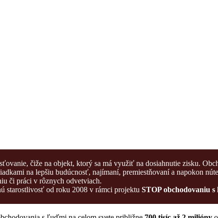
sťovanie, čiže na objekt, ktorý sa má využiť na dosiahnutie zisku. Obc
yhliadkami na lepšiu budúcnosť, najímaní, premiestňovaní a napokon nút
iu či práci v rôznych odvetviach.
 starostlivosť od roku 2008 v rámci projektu
STOP obchodovaniu s
bchodovania s ľuďmi na celom svete približne
700 tisíc až 2 milióny
o