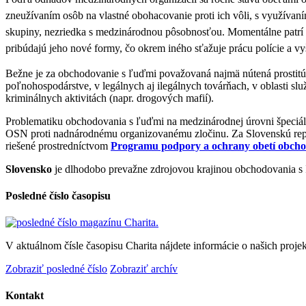
zneužívaním osôb na vlastné obohacovanie proti ich vôli, s využívan
skupiny, nezriedka s medzinárodnou pôsobnosťou. Momentálne patrí ce
pribúdajú jeho
nové formy
, čo okrem iného sťažuje prácu polície a vy
Bežne je za obchodovanie s ľuďmi považovaná najmä nútená prostitúci
poľnohospodárstve, v legálnych aj ilegálnych továrňach, v oblasti služ
kriminálnych aktivitách (napr. drogových mafií).
Problematiku obchodovania s ľuďmi na medzinárodnej úrovni špeciálne
OSN proti nadnárodnému organizovanému zločinu. Za Slovenskú repu
riešené prostredníctvom
Programu podpory a ochrany obetí obch
Slovensko
je dlhodobo prevažne zdrojovou krajinou obchodovania s ľ
Posledné číslo časopisu
V aktuálnom čísle časopisu Charita nájdete informácie o našich projek
Zobraziť posledné číslo
Zobraziť archív
Kontakt