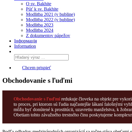
O sv. Bakhite
Púť k sv. Bakhite
Modlitba 2021 (v bubline)
Modlitba 2022 (v bubline)
Modlitba 2023
Modlitba 2024
Z dokumentov pápežov
Інформація
Information
Chcem prispieť
Obchodovanie s ľuďmi
Obchodovanie s ľuďmi
redukuje človeka na objekt pre vykori
to proces, pri ktorom sú ľudia najčastejšie lákaní falošnými v
môžu byť donútené k prostitúcii, uzavretiu manželstva, k žobran
Obetiam tohto závažného trestného činu poskytujeme komplexnú
Podľa odhadov medzinárodných organizácií sa ročne stáva obeťami o