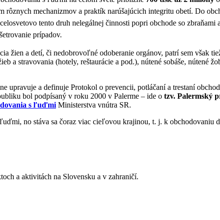
ím rôznych mechanizmov a praktík narúšajúcich integritu obetí. Do ob
losvetovo tento druh nelegálnej činnosti popri obchode so zbraňami a 
šetrovanie prípadov.
a žien a detí, či nedobrovoľné odoberanie orgánov, patrí sem však tie
ieb a stravovania (hotely, reštaurácie a pod.), nútené sobáše, nútené žo
 upravuje a definuje Protokol o prevencii, potláčaní a trestaní obch
bliku bol podpísaný v roku 2000 v Palerme – ide o
tzv. Palermský p
odovania s ľuďmi
Ministerstva vnútra SR.
uďmi, no stáva sa čoraz viac cieľovou krajinou, t. j. k obchodovaniu 
toch a aktivitách na Slovensku a v zahraničí.