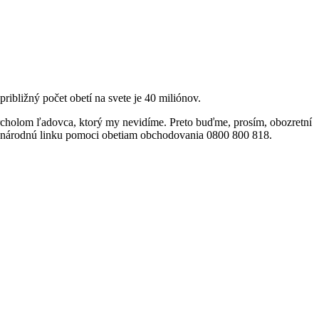
ibližný počet obetí na svete je 40 miliónov.
vrcholom ľadovca, ktorý my nevidíme. Preto buďme, prosím, obozretní
na národnú linku pomoci obetiam obchodovania 0800 800 818.