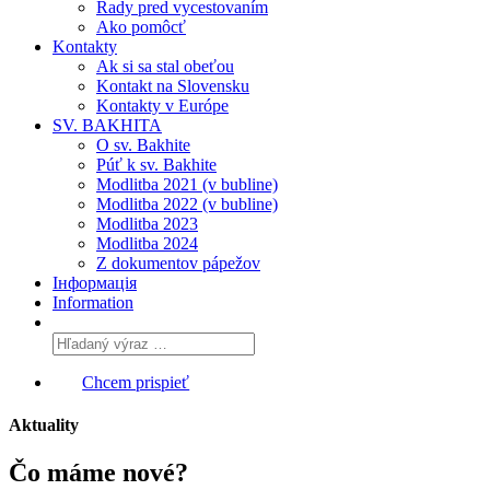
Rady pred vycestovaním
Ako pomôcť
Kontakty
Ak si sa stal obeťou
Kontakt na Slovensku
Kontakty v Európe
SV. BAKHITA
O sv. Bakhite
Púť k sv. Bakhite
Modlitba 2021 (v bubline)
Modlitba 2022 (v bubline)
Modlitba 2023
Modlitba 2024
Z dokumentov pápežov
Інформація
Information
Chcem prispieť
Aktuality
Čo máme
nové?