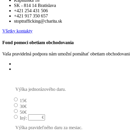
Kapitulská 18
SK - 814 14 Bratislava
+421 254 431 506
+421 917 350 657
stoptrafficking@charita.sk
Všetky kontakty
Fond pomoci obetiam obchodovania
Vaša pravidelná podpora nám umožní pomáhať obetiam obchodovania
Jednorázový
Pravidelný dar
Výška jednorázového daru.
15€
30€
50€
Iný:
Výška pravideľného daru za mesiac.