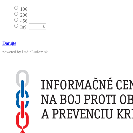
10€
20€
45€
Iný:
Darujte
powered by LudiaLuďom.sk