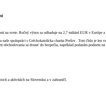
mi
ti na svete. Ročný výnos sa odhaduje na 2,7 miliárd EUR v Európe a pr
aše spolupráci s Gréckokatolícka charita Prešov . Toto číslo je len 
beti obchodovania sa dostať do bezpečia, napríklad podaním podnetu 
toch a aktivitách na Slovensku a v zahraničí.